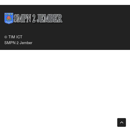
© TIM ICT
SMPN 2 Jember