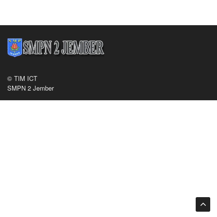
© TIM ICT
SMPN 2 Jember