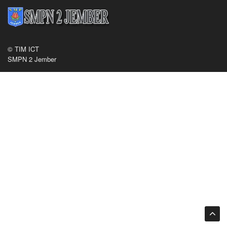
© TIM ICT
SMPN 2 Jember