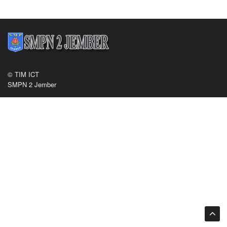
© TIM ICT
SMPN 2 Jember